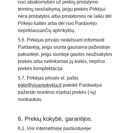
nuo atsakomybės už prekių pristatymo 
terminų nesilaikymą, jeigu prekės Pirkėjui 
nėra pristatytos arba pristatomos ne laiku dėl 
Pirkėjo kaltės arba dėl nuo Pardavėjo 
nepriklausančių aplinkybių.
5.6. Pirkėjas privalo nedelsiant informuoti 
Pardavėją, jeigu siunta gaunama pažeistoje 
pakuotėje, jeigu siuntoje gautos neužsakytos 
prekės arba netinkamas jų kiekis, nepilna 
prekės komplektacija.
5.7. Pirkėjas privalo el. paštu 
egle@vivamokykla.lt
 pateikti Pardavėjui 
pažeisto siuntinio ir(arba) prekės (-ių) 
nuotraukas.
6. Prekių kokybė, garantijos.
6.1. Visi internetinėje parduotuvėje 