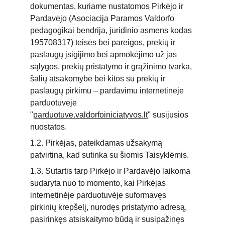
dokumentas, kuriame nustatomos Pirkėjo ir 
Pardavėjo (Asociacija Paramos Valdorfo 
pedagogikai bendrija, juridinio asmens kodas 
195708317) teisės bei pareigos, prekių ir 
paslaugų įsigijimo bei apmokėjimo už jas 
sąlygos, prekių pristatymo ir grąžinimo tvarka, 
šalių atsakomybė bei kitos su prekių ir 
paslaugų pirkimu – pardavimu internetinėje 
parduotuvėje 
"
parduotuve.valdorfoiniciatyvos.lt
" susijusios 
nuostatos.
1.2. Pirkėjas, pateikdamas užsakymą 
patvirtina, kad sutinka su šiomis Taisyklėmis.
1.3. Sutartis tarp Pirkėjo ir Pardavėjo laikoma 
sudaryta nuo to momento, kai Pirkėjas 
internetinėje parduotuvėje suformavęs 
pirkinių krepšelį, nurodęs pristatymo adresą, 
pasirinkęs atsiskaitymo būdą ir susipažinęs 