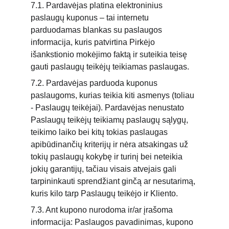
7.1. Pardavėjas platina elektroninius 
paslaugų kuponus – tai internetu 
parduodamas blankas su paslaugos 
informacija, kuris patvirtina Pirkėjo 
išankstionio mokėjimo faktą ir suteikia teisę 
gauti paslaugų teikėjų teikiamas paslaugas.
7.2. Pardavėjas parduoda kuponus 
paslaugoms, kurias teikia kiti asmenys (toliau 
- Paslaugų teikėjai). Pardavėjas nenustato 
Paslaugų teikėjų teikiamų paslaugų sąlygų, 
teikimo laiko bei kitų tokias paslaugas 
apibūdinančių kriterijų ir nėra atsakingas už 
tokių paslaugų kokybę ir turinį bei neteikia 
jokių garantijų, tačiau visais atvejais gali 
tarpininkauti sprendžiant ginčą ar nesutarimą, 
kuris kilo tarp Paslaugų teikėjo ir Kliento.
7.3. Ant kupono nurodoma ir/ar įrašoma 
informacija: Paslaugos pavadinimas, kupono 