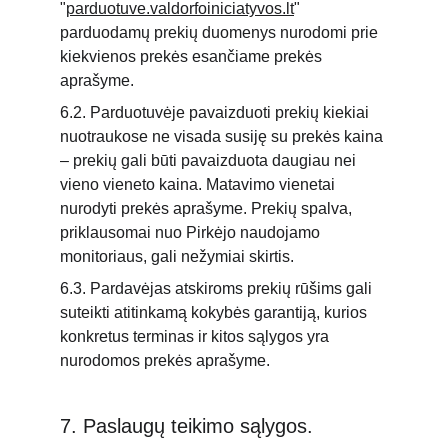
"
parduotuve.valdorfoiniciatyvos.lt
" 
parduodamų prekių duomenys nurodomi prie 
kiekvienos prekės esančiame prekės 
aprašyme.
6.2. Parduotuvėje pavaizduoti prekių kiekiai 
nuotraukose ne visada susiję su prekės kaina 
– prekių gali būti pavaizduota daugiau nei 
vieno vieneto kaina. Matavimo vienetai 
nurodyti prekės aprašyme. Prekių spalva, 
priklausomai nuo Pirkėjo naudojamo 
monitoriaus, gali nežymiai skirtis.
6.3. Pardavėjas atskiroms prekių rūšims gali 
suteikti atitinkamą kokybės garantiją, kurios 
konkretus terminas ir kitos sąlygos yra 
nurodomos prekės aprašyme.
7. Paslaugų teikimo sąlygos.