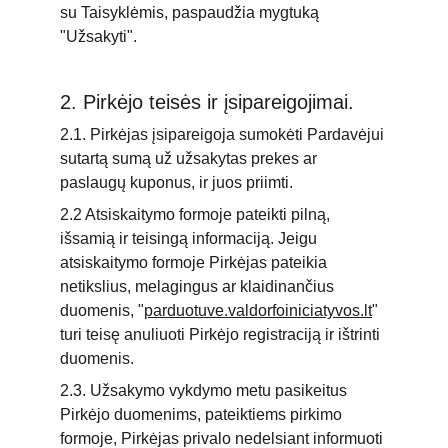
su Taisyklėmis, paspaudžia mygtuką 
"Užsakyti".
2. Pirkėjo teisės ir įsipareigojimai.
2.1. Pirkėjas įsipareigoja sumokėti Pardavėjui 
sutartą sumą už užsakytas prekes ar 
paslaugų kuponus, ir juos priimti.
2.2 Atsiskaitymo formoje pateikti pilną, 
išsamią ir teisingą informaciją. Jeigu 
atsiskaitymo formoje Pirkėjas pateikia 
netikslius, melagingus ar klaidinančius 
duomenis, "
parduotuve.valdorfoiniciatyvos.lt
" 
turi teisę anuliuoti Pirkėjo registraciją ir ištrinti 
duomenis.
2.3. Užsakymo vykdymo metu pasikeitus 
Pirkėjo duomenims, pateiktiems pirkimo 
formoje, Pirkėjas privalo nedelsiant informuoti 