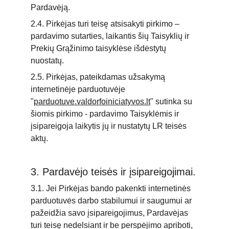
Pardavėją.
2.4. Pirkėjas turi teisę atsisakyti pirkimo – 
pardavimo sutarties, laikantis šių Taisyklių ir 
Prekių Grąžinimo taisyklėse išdėstytų 
nuostatų.
2.5. Pirkėjas, pateikdamas užsakymą 
internetinėje parduotuvėje 
"
parduotuve.valdorfoiniciatyvos.lt
" sutinka su 
šiomis pirkimo - pardavimo Taisyklėmis ir 
įsipareigoja laikytis jų ir nustatytų LR teisės 
aktų.
3. Pardavėjo teisės ir įsipareigojimai.
3.1. Jei Pirkėjas bando pakenkti internetinės 
parduotuvės darbo stabilumui ir saugumui ar 
pažeidžia savo įsipareigojimus, Pardavėjas 
turi teisę nedelsiant ir be perspėjimo apriboti, 