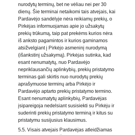
nurodytų terminų, bet ne vėliau nei per 30 
dienų. Šie terminai netaikomi tais atvejais, kai 
Pardavėjo sandėlyje nėra reikiamų prekių, o 
Pirkėjas informuojamas apie jo užsakytų 
prekių trūkumą, taip pat prekėms kurios nėra 
iš anksto pagamintos ir kurios gaminamos 
atsižvelgiant į Pirkėjo asmeninį nurodymą 
(išankstinį užsakymą). Pirkėjas sutinka, kad 
esant nenumatytų, nuo Pardavėjo 
nepriklausančių aplinkybių, prekių pristatymo 
terminas gali skirtis nuo nurodytų prekių 
aprašymuose terminų arba Pirkėjo ir 
Pardavėjo aptarto prekių pristatymo termino. 
Esant nenumatytų aplinkybių, Pardavėjas 
įsipareigoja nedelsiant susisiekti su Pirkėju ir 
suderinti prekių pristatymo terminą ir kitus su 
pristatymu susijusius klausimus.
5.5. Visais atvejais Pardavėjas atleidžiamas 