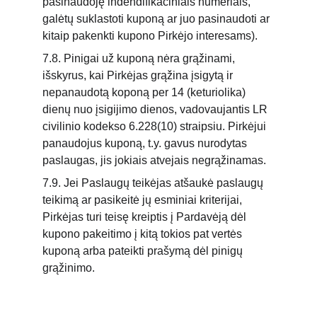
pasinaudoję indendifikaciniais numeriais, 
galėtų suklastoti kuponą ar juo pasinaudoti ar 
kitaip pakenkti kupono Pirkėjo interesams).
7.8. Pinigai už kuponą nėra grąžinami, 
išskyrus, kai Pirkėjas grąžina įsigytą ir 
nepanaudotą koponą per 14 (keturiolika) 
dienų nuo įsigijimo dienos, vadovaujantis LR 
civilinio kodekso 6.228(10) straipsiu. Pirkėjui 
panaudojus kuponą, t.y. gavus nurodytas 
paslaugas, jis jokiais atvejais negrąžinamas.
7.9. Jei Paslaugų teikėjas atšaukė paslaugų 
teikimą ar pasikeitė jų esminiai kriterijai, 
Pirkėjas turi teisę kreiptis į Pardavėją dėl 
kupono pakeitimo į kitą tokios pat vertės 
kuponą arba pateikti prašymą dėl pinigų 
grąžinimo.