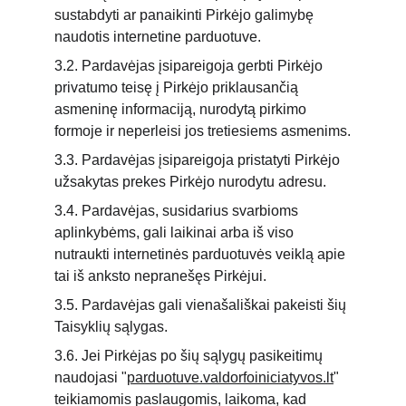
sustabdyti ar panaikinti Pirkėjo galimybę 
naudotis internetine parduotuve.
3.2. Pardavėjas įsipareigoja gerbti Pirkėjo 
privatumo teisę į Pirkėjo priklausančią 
asmeninę informaciją, nurodytą pirkimo 
formoje ir neperleisi jos tretiesiems asmenims.
3.3. Pardavėjas įsipareigoja pristatyti Pirkėjo 
užsakytas prekes Pirkėjo nurodytu adresu.
3.4. Pardavėjas, susidarius svarbioms 
aplinkybėms, gali laikinai arba iš viso 
nutraukti internetinės parduotuvės veiklą apie 
tai iš anksto nepranešęs Pirkėjui.
3.5. Pardavėjas gali vienašališkai pakeisti šių 
Taisyklių sąlygas.
3.6. Jei Pirkėjas po šių sąlygų pasikeitimų 
naudojasi "
parduotuve.valdorfoiniciatyvos.lt
" 
teikiamomis paslaugomis, laikoma, kad 