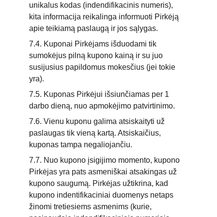
unikalus kodas (indendifikacinis numeris), 
kita informacija reikalinga informuoti Pirkėją 
apie teikiamą paslaugą ir jos sąlygas.
7.4. Kuponai Pirkėjams išduodami tik 
sumokėjus pilną kupono kainą ir su juo 
susijusius papildomus mokesčius (jei tokie 
yra).
7.5. Kuponas Pirkėjui išsiunčiamas per 1 
darbo dieną, nuo apmokėjimo patvirtinimo.
7.6. Vienu kuponu galima atsiskaityti už 
paslaugas tik vieną kartą. Atsiskaičius, 
kuponas tampa negaliojančiu.
7.7. Nuo kupono įsigijimo momento, kupono 
Pirkėjas yra pats asmeniškai atsakingas už 
kupono saugumą. Pirkėjas užtikrina, kad 
kupono indentifikaciniai duomenys netaps 
žinomi tretiesiems asmenims (kurie, 