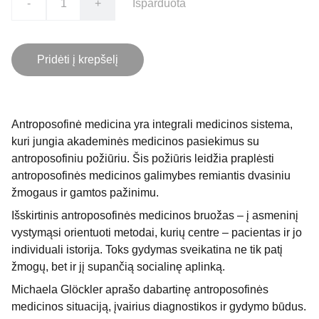
-
+
Išparduota
Pridėti į krepšelį
Antroposofinė medicina yra integrali medicinos sistema,
kuri jungia akademinės medicinos pasiekimus su
antroposofiniu požiūriu. Šis požiūris leidžia praplėsti
antroposofinės medicinos galimybes remiantis dvasiniu
žmogaus ir gamtos pažinimu.
Išskirtinis antroposofinės medicinos bruožas – į asmeninį
vystymąsi orientuoti metodai, kurių centre – pacientas ir jo
individuali istorija. Toks gydymas sveikatina ne tik patį
žmogų, bet ir jį supančią socialinę aplinką.
Michaela Glöckler aprašo dabartinę antroposofinės
medicinos situaciją, įvairius diagnostikos ir gydymo būdus.