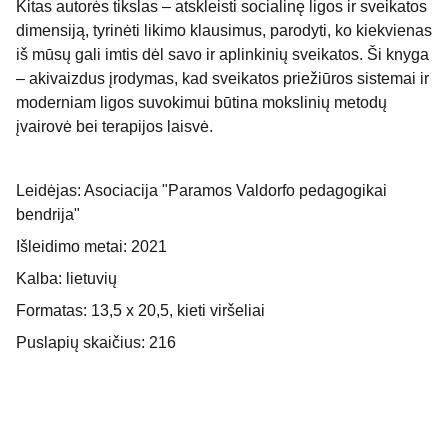
Kitas autorės tikslas – atskleisti socialinę ligos ir sveikatos
dimensiją, tyrinėti likimo klausimus, parodyti, ko kiekvienas
iš mūsų gali imtis dėl savo ir aplinkinių sveikatos. Ši knyga
– akivaizdus įrodymas, kad sveikatos priežiūros sistemai ir
moderniam ligos suvokimui būtina mokslinių metodų
įvairovė bei terapijos laisvė.
Leidėjas: Asociacija "Paramos Valdorfo pedagogikai
bendrija"
Išleidimo metai: 2021
Kalba: lietuvių
Formatas: 13,5 x 20,5, kieti viršeliai
Puslapių skaičius: 216